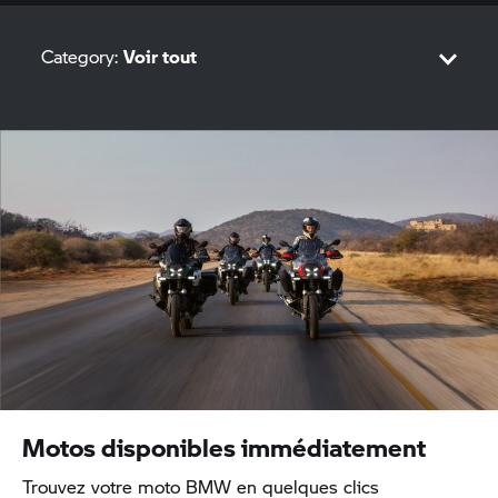
Category:
Voir tout
Sport
M
Adventure
Tour
Roadster
Heritage
Motos disponibles immédiatement
Urban Mobility
Trouvez votre moto BMW en quelques clics