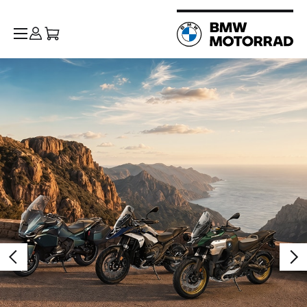
BMW Motorrad
:
Motos,
scooters,
équipements,
événements