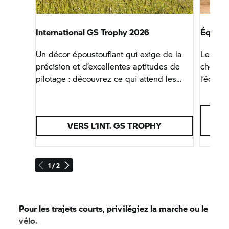
International
GS Trophy
2026
Équip
Un décor époustouflant qui exige de la
Les ex
précision et d’excellentes aptitudes de
choix d
pilotage : découvrez ce qui attend les
l’équip
équipes en 2026 en Roumanie.
aventur
VERS L’INT.
GS TROPHY
1 / 2
Pour les trajets courts, privilégiez la marche ou le
vélo.