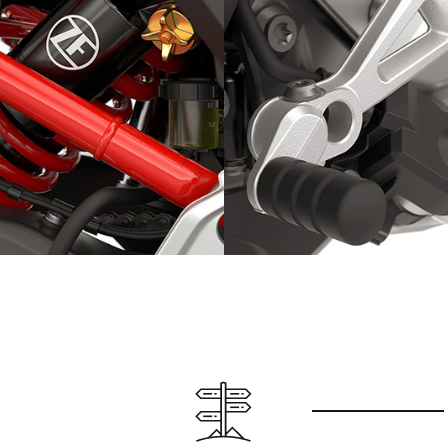
Levier de frein et pédale d
 réglable
sélection réglables