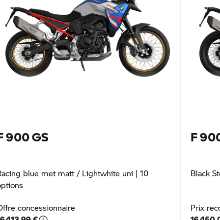
F 900 GS
F 90
Racing blue met matt / Lightwhite uni
| 10
Black St
options
Offre concessionnaire
Prix r
16 413,99 €
16 450,