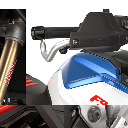
ble
Protège-main Enduro avec potence métalliq