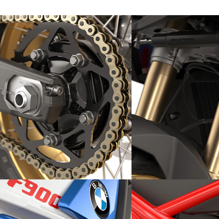
Chaîne M Endurance à
Fourche Showa régla
maintenance réduite