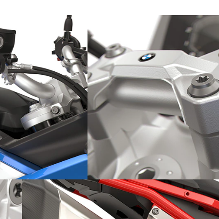
ue
Rehausseur de guidon
supplémentaire