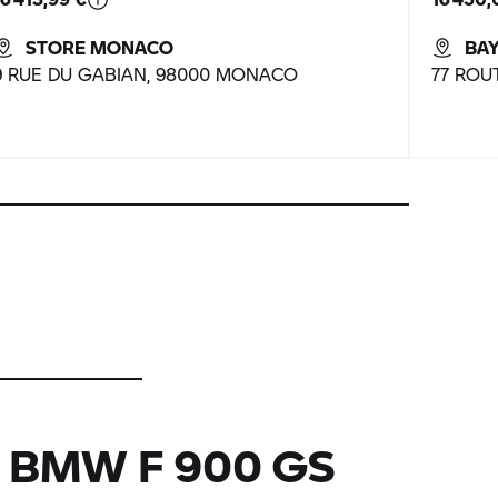
STORE MONACO
BA
9 RUE DU GABIAN, 98000 MONACO
77 ROU
L BMW F 900 GS