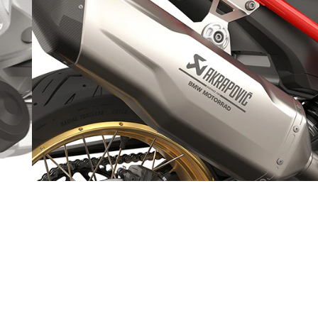
e
Silencieux arrière Akrapovič