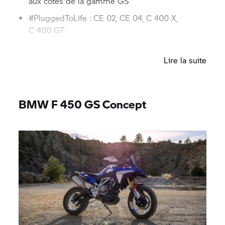
aux côtés de la gamme GS
#PluggedToLife : CE 02,
CE 04,
C 400 X,
C 400 GT
#SoulFuel :
R 12 S,
R 12
édition Julie Wood
Lire la suite
BMW F 450 GS Concept