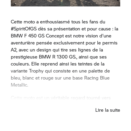
Cette moto a enthousiasmé tous les fans du
#SpiritOfGS dès sa présentation et pour cause : la
BMW F 450 GS Concept est notre vision d'une
aventurière pensée exclusivement pour le permis
A2, avec un design qui tire ses lignes de la
prestigieuse BMW R 1300 GS., ainsi que ses
couleurs. Elle reprend ainsi les teintes de la
variante Trophy qui consiste en une palette de
bleu, blanc et rouge sur une base Racing Blue
Metallic.
Cette moto est un véritable regard tourné vers
l'avenir de la gamme GS, à découvrir
Lire la suite
exclusivement sur le stand
BMW Motorrad
France
!