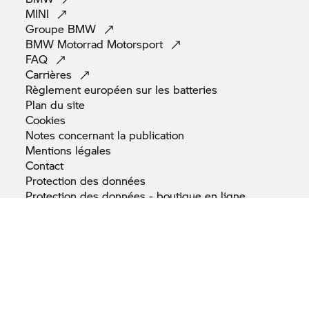
MINI
Groupe
BMW
BMW Motorrad
Motorsport
FAQ
Carrières
Règlement européen sur les
batteries
Plan du
site
Cookies
Notes concernant la
publication
Mentions
légales
Contact
Protection des
données
Protection des données - boutique en
ligne
REACH &
AGEC
Règlement sur les services
numériques
Gouvernance BMW
Finance
Règlement sur la sécurité générale des
produits
Accessibilité : non
conforme
Formulaire d'annulation pour boutique en
ligne