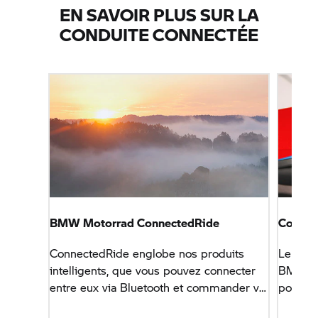
EN SAVOIR PLUS SUR LA
CONDUITE CONNECTÉE
BMW Motorrad
ConnectedRide
Connec
ConnectedRide
englobe nos produits
Le sys
intelligents, que vous pouvez connecter
BMW M
entre eux via Bluetooth et commander via
pour un
l’appli
BMW Motorrad
Connected.
ouverte