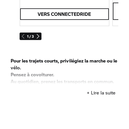
des gro
VERS
CONNECTEDRIDE
1 / 3
Pour les trajets courts, privilégiez la marche ou le
vélo.
Pensez à covoiturer.
Au quotidien, prenez les transports en commun.
#SeDéplacerMoinsPolluer
+ Lire la suite