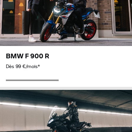
BMW
F 900 R
Dès 99 €/mois*