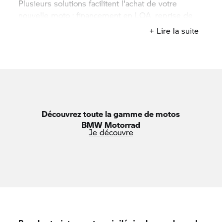
Plusieurs solutions facilitent l'achat de votre
nouvelle moto : financement en LOA,
reprise de
votre ancien véhicule
, assurance moto adaptée.
+ Lire la suite
Une prime ou une réduction peut s'appliquer
selon les offres en vigueur.
BMW Motorrad
propose également des services d'entretien et de
garantie pour vous accompagner au-delà de
l'achat.
Les opportunités présentées couvrent différentes
Découvrez toute la gamme de motos
catégories de la gamme
BMW Motorrad.
Chaque
BMW Motorrad
offre est limitée dans le temps. Consultez le
Je découvre
catalogue complet
BMW Motorrad
et contactez
votre concession pour connaître les conditions
exactes en vigueur et profiter des meilleures
offres du moment.