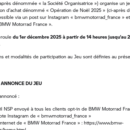
après dénommée « la Société Organisatrice ») organise un jeu
tion d’achat dénommé « Opération de Noël 2025 » (ci-après
essible via un post sur Instagram « bmwmotorrad_france » et
BMW Motorrad
France ».
éroule
du 1er décembre 2025 à partir de 14 heures jusqu’au
.
ns et modalités de participation au Jeu sont définies au prés
– ANNONCE DU JEU
annoncé :
il NSP envoyé à tous les clients opt-in de
BMW Motorrad
Fra
mpte Instagram de « bmwmotorrad_france »
 internet de «
BMW Motorrad
France » : https://www.bmw-
fr/home.html