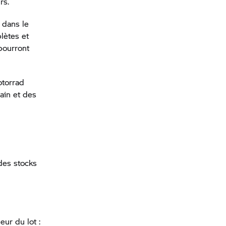
rs.
 dans le
plètes et
 pourront
torrad
gain et des
 des stocks
ur du lot :