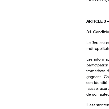
ARTICLE 3 
3.1. Conditi
Le Jeu est o
métropolitai
Les informat
participation
immédiate de
gagnant. Cha
son identité
fausse, usur
de son auteu
Il est stric