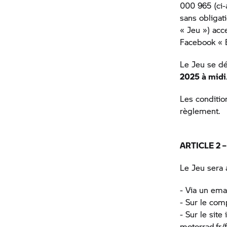
000 965 (ci-
sans obliga
« Jeu ») acc
Facebook «
Le Jeu se d
2025 à midi
Les conditio
règlement.
ARTICLE 2 
Le Jeu sera 
- Via un ema
- Sur le co
- Sur le site
motorrad.fr/