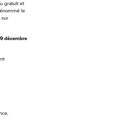
 gratuit et
 dénommé le
 sur
 29 décembre
ent
nce.