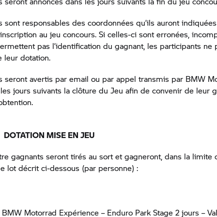
 seront annoncés dans les jours suivants la fin du jeu concou
 sont responsables des coordonnées qu’ils auront indiquées
inscription au jeu concours. Si celles-ci sont erronées, incom
ermettent pas l’identification du gagnant, les participants ne
e leur dotation.
 seront avertis par email ou par appel transmis par
BMW Mo
les jours suivants la clôture du Jeu afin de convenir de leur 
obtention.
– DOTATION MISE EN JEU
atre gagnants seront tirés au sort et gagneront, dans la limite
le lot décrit ci-dessous (par personne) :
1
BMW Motorrad
Expérience – Enduro Park Stage 2 jours – Vale