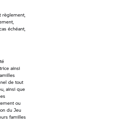
t règlement,
lement,
 cas échéant,
té
rice ainsi
amilles
nel de tout
u, ainsi que
les
ctement ou
tion du Jeu
urs familles