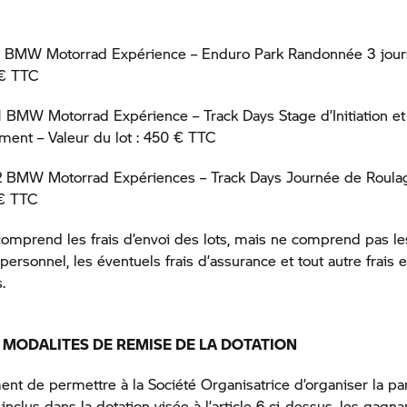
1
BMW Motorrad
Expérience – Enduro Park Randonnée 3 jours
0 € TTC
1
BMW Motorrad
Expérience – Track Days Stage d’Initiation e
ment – Valeur du lot : 450 € TTC
2
BMW Motorrad
Expériences – Track Days Journée de Roulag
 € TTC
comprend les frais d’envoi des lots, mais ne comprend pas le
 personnel, les éventuels frais d’assurance et tout autre frais e
.
– MODALITES DE REMISE DE LA DOTATION
nt de permettre à la Société Organisatrice d’organiser la par
inclus dans la dotation visée à l’article 6 ci-dessus, les gagn