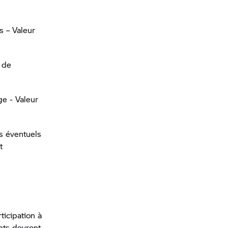
 – Valeur
t de
e - Valeur
s éventuels
t
ticipation à
ants devront