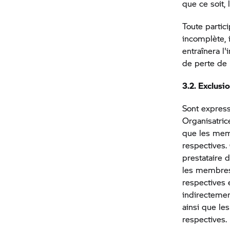
que ce soit, 
Toute partic
incomplète, 
entraînera l'
de perte de 
3.2. Exclusi
Sont expres
Organisatric
que les memb
respectives
prestataire 
les membres,
respectives 
indirectement
ainsi que le
respectives.