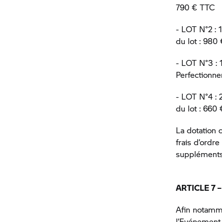
790 € TTC
- LOT N°2 : 
du lot : 98
- LOT N°3 : 
Perfectionne
- LOT N°4 : 
du lot : 660
La dotation 
frais d’ordre
suppléments
ARTICLE 7 
Afin notamme
l’Evénement 