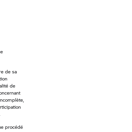
ce
re de sa
tion
alité de
concernant
 incomplète,
ticipation
.
que procédé