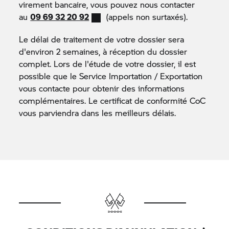
pays d'origine (facultatif, à fournir uniquement
virement bancaire, vous pouvez nous contacter
s'il est en votre possession)
au
09 69 32 20 92
(appels non surtaxés).
Le règlement d'un montant de 100€ TTC par
Le délai de traitement de votre dossier sera
virement bancaire (nous n’acceptons plus les
d'environ 2 semaines, à réception du dossier
chèques)
complet. Lors de l'étude de votre dossier, il est
possible que le Service Importation / Exportation
vous contacte pour obtenir des informations
complémentaires. Le certificat de conformité CoC
vous parviendra dans les meilleurs délais.