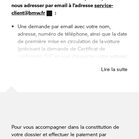
nous adresser par email à l’adresse
service-
client@bmw.fr
:
Une demande par email avec votre nom,
adresse, numéro de téléphone, ainsi que la date
de première mise en circulation de la voiture
(précisant la demande de Certificat de
conformité CoC en vue d'exporter votre voiture)
Lire la suite
Une copie de l'acte de vente ou de cession
établi à votre nom
La photocopie intégrale du certificat
d'immatriculation
Le certificat de non gage (que vous pouvez
télécharger sur https://siv.interieur.gouv.fr)
Pour vous accompagner dans la constitution de
La copie du certificat de conformité / CoC du
votre dossier et effectuer le paiement par