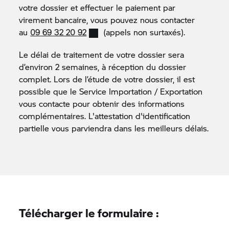
votre dossier et effectuer le paiement par
partie basse du montant A de la carrosserie, côté
virement bancaire, vous pouvez nous contacter
conducteur (à proximité des charnières de la porte
au
09 69 32 20 92
(appels non surtaxés).
gauche)
Le délai de traitement de votre dossier sera
Attention
: n
ous ne délivrerons qu’une
attestation
d’environ 2 semaines, à réception du dossier
de non-conformité
pour les véhicules produits
complet. Lors de l’étude de votre dossier, il est
pour les marchés hors de l’Union Européenne.
possible que le Service Importation / Exportation
vous contacte pour obtenir des informations
complémentaires. L'attestation d'identification
partielle vous parviendra dans les meilleurs délais.
Télécharger le formulaire :