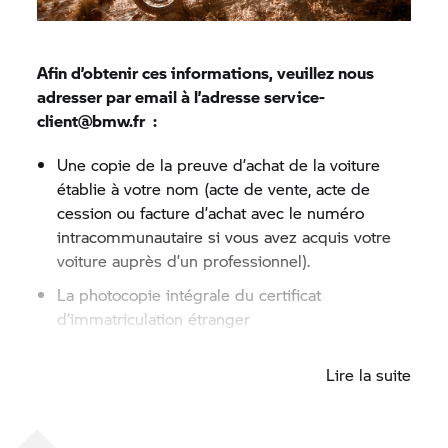
Afin d’obtenir ces informations, veuillez nous
adresser par email à l’adresse service-
client@bmw.fr :
Une copie de la preuve d’achat de la voiture
établie à votre nom (acte de vente, acte de
cession ou facture d’achat avec le numéro
intracommunautaire si vous avez acquis votre
voiture auprès d’un professionnel).
La photocopie intégrale du certificat
d’immatriculation étranger
Le formulaire importation que vous pouvez
Lire la suite
télécharger ci-dessous
Le règlement par virement bancaire d'un
montant de 100€ TTC (nous n’acceptons plus