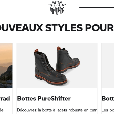
OUVEAUX STYLES POUR
rad
Bottes PureShifter
Bot
ée
Découvrez la botte à lacets robuste en cuir
Les bo