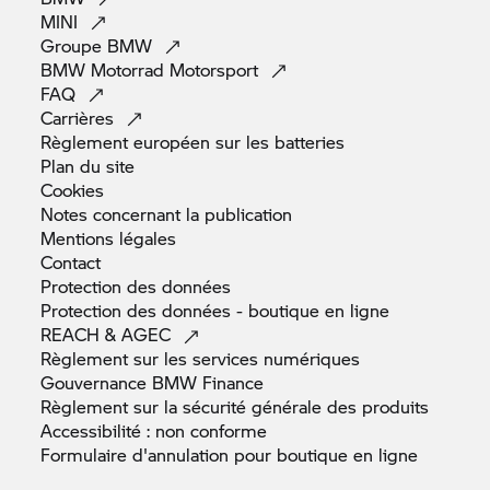
en principauté de Monaco. Les informations et
MINI
Groupe
BMW
coordonnées fournies par tout participant dans le
BMW Motorrad
Motorsport
cadre de sa participation au Jeu doivent être
FAQ
valides et sincères, sous peine d'invalidation
Carrières
immédiate de sa participation au Jeu et, le cas
Règlement européen sur les
batteries
échéant, de perte de la qualité de gagnant.
Plan du
site
Chaque participant au Jeu autorise toutes
Cookies
vérifications légales concernant son identité et ses
Notes concernant la
publication
coordonnées. Toute indication d'identité ou
Mentions
légales
d'adresse incomplète, fausse, usurpée et/ou
Contact
erronée entraînera l'invalidation immédiate de la
Protection des
données
participation de son auteur au Jeu et, le cas
Protection des données - boutique en
ligne
REACH &
AGEC
échéant, de perte de la qualité de gagnant.
Règlement sur les services
numériques
Gouvernance BMW
Finance
Il est strictement interdit de modifier ou de tenter
Règlement sur la sécurité générale des
produits
de modifier, par quelque procédé que ce soit, les
Accessibilité : non
conforme
dispositifs de participation au Jeu.
Formulaire d'annulation pour boutique en
ligne
Toute participation faite sous une autre forme que