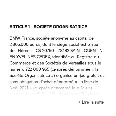
ARTICLE 1 – SOCIETE ORGANISATRICE
BMW France, société anonyme au capital de
2.805.000 euros, dont le siège social est 5, rue
des Hérons - CS 20750 - 78182 SAINT-QUENTIN-
EN-YVELINES CEDEX, identifiée au Registre du
Commerce et des Sociétés de Versailles sous le
numéro 722 000 965 (ci-après dénommée « la
Société Organisatrice ») organise un jeu gratuit et
sans obligation d’achat dénommé « La liste de
Noël 2021 » (ci-après dénommé le « Jeu »)
accessible via l’URL : URL Plateforme Typeform
(ci-après dénommée le « Formulaire La liste de
+ Lire la suite
Noël
BMW Motorrad
»). Le Jeu se déroule du 09
décembre 2021 à partir de 19 heures au 22