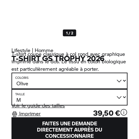
1 / 2
Lifestyle | Homme
T-shirt coupe classique à col rond avec graphique
T-SHIRT GS TROPHY 2026
imprimé dans le dos. Le tissu en coton biologique
est particulièrement agréable à porter.
COLORIS
TAILLE
Voir le guide des tailles
39,50 €
Imprimer
FAITES UNE DEMANDE
DIRECTEMENT AUPRÈS DU
CONCESSIONNAIRE