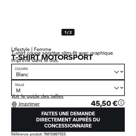
1 / 2
Lifestyle | Femme
T-shirt coupe sportive slim-fit avec graphique
T-SHIRT MOTORSPORT
imprimé dans le dos.
COLORIS
TAILLE
Voir le guide des tailles
45,50 €
Imprimer
FAITES UNE DEMANDE
DIRECTEMENT AUPRÈS DU
CONCESSIONNAIRE
Référence produit:
76615B675E5