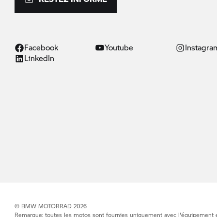
Facebook
Youtube
Instagra
LinkedIn
©
BMW MOTORRAD
2026
Remarque: toutes les motos sont fournies uniquement avec l'équipement exi