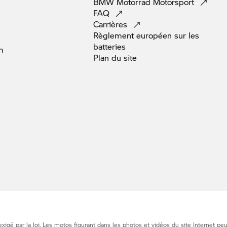
BMW Motorrad
Motorsport
FAQ
Carrières
Règlement européen sur les
batteries
m
Plan du
site
gé par la loi. Les motos figurant dans les photos et vidéos du site Internet pe