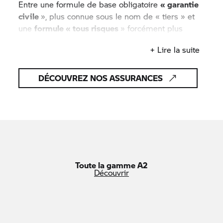
Entre une formule de base obligatoire
« garantie
civile
», plus connue sous le nom de « tiers » et
une
formule « tous risques
» forcément plus
complète, la seconde sera toujours plus
+ Lire la suite
protectrice. Toutefois, c’est le rapport entre
le coût
et les services offerts
qu’il faut estimer pour bien
se prémunir.
DÉCOUVREZ NOS ASSURANCES
Pour ce faire, vous devez d’abord définir quels
sont vos besoins au travers des questions
suivantes :
Toute la gamme A2
Découvrir
- Quel type de moto, neuve, proche du neuf ou
loin de sa valeur originelle allez-vous assurer ?
- Quel usage, quotidien ou loisir épisodique, en