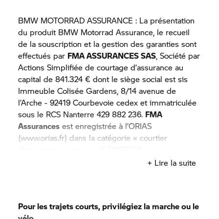
offerte.
BMW MOTORRAD
ASSURANCE : La présentation
du produit
BMW Motorrad
Assurance, le recueil
de la souscription et la gestion des garanties sont
C’est parce que
BMW Motorrad
connaît vos
effectués par
FMA ASSURANCES SAS
, Société par
exigences que
BMW Motorrad
Assurance a été
Actions Simplifiée de courtage d’assurance au
créée et propose aux utilisateurs de BMW 4
capital de 841.324 € dont le siège social est sis
formules modulables selon leurs désirs et leurs
Immeuble Colisée Gardens, 8/14 avenue de
besoins. A vous de déplacer le
curseur !
l’Arche - 92419 Courbevoie cedex et immatriculée
sous le RCS Nanterre 429 882 236.
FMA
Assurances
est enregistrée à l’ORIAS
(www.orias.fr) dans la catégorie « courtier
d’assurance » sous le n° 12068209.
BMW Motorrad
Assurance
est un produit
+ Lire la suite
proposé par
BMW Finance
, SNC au capital de 87
000 000 € - RCS Versailles 343 606 448 - TVA FR
65 343 606 448, Etablissement de Crédit
Pour les trajets courts, privilégiez la marche ou le
Spécialisé ayant son siège social au 5 rue des
vélo.