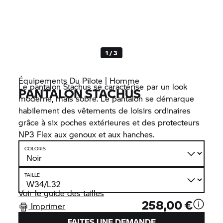
1 / 3
Équipements Du Pilote | Homme
Le pantalon Stachus se caractérise par un look
PANTALON STACHUS
moderne, mais sobre. Le pantalon se démarque
habilement des vêtements de loisirs ordinaires
grâce à six poches extérieures et des protecteurs
NP3 Flex aux genoux et aux hanches.
COLORIS
TAILLE
Voir le guide des tailles
258,00 €
Imprimer
FAITES UNE DEMANDE