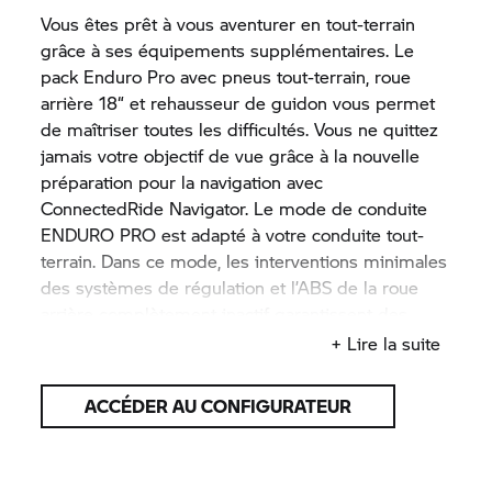
Vous êtes prêt à vous aventurer en tout-terrain
grâce à ses équipements supplémentaires. Le
pack Enduro Pro avec pneus tout-terrain, roue
arrière 18“ et rehausseur de guidon vous permet
de maîtriser toutes les difficultés. Vous ne quittez
jamais votre objectif de vue grâce à la nouvelle
préparation pour la navigation avec
ConnectedRide
Navigator. Le mode de conduite
ENDURO PRO est adapté à votre conduite tout-
terrain. Dans ce mode, les interventions minimales
des systèmes de régulation et l’ABS de la roue
arrière complètement inactif garantissent des
performances optimales en tout-terrain. La
+ Lire la suite
protection de couvre-culasse, les protections pour
les mains et le pare-moteur préservent ce qui est
ACCÉDER AU CONFIGURATEUR
important. Le silencieux en titane et le collecteur
chromé attirent tous les regards.