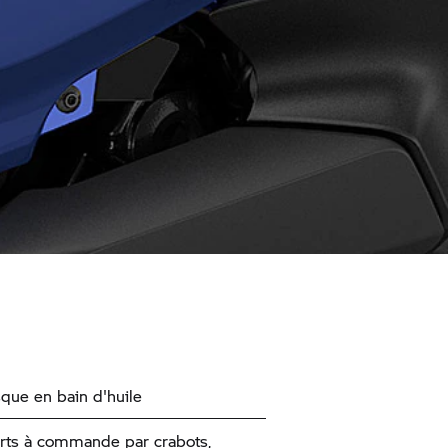
sque en bain d'huile
rts à commande par crabots,