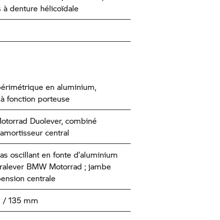
 à denture hélicoïdale
érimétrique en aluminium,
à fonction porteuse
torrad
Duolever, combiné
-amortisseur central
s oscillant en fonte d’aluminium
ralever
BMW Motorrad
; jambe
ension centrale
 / 135 mm