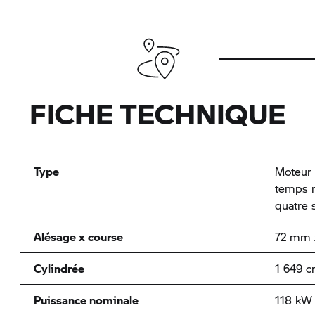
FICHE TECHNIQUE
Type
Moteur 
temps r
quatre 
Alésage x course
72 mm 
Cylindrée
1 649 c
Puissance nominale
118 kW 