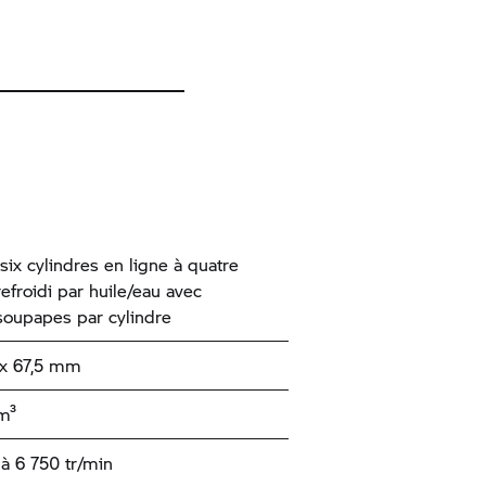
six cylindres en ligne à quatre
efroidi par huile/eau avec
soupapes par cylindre
x 67,5 mm
m³
à 6 750 tr/min