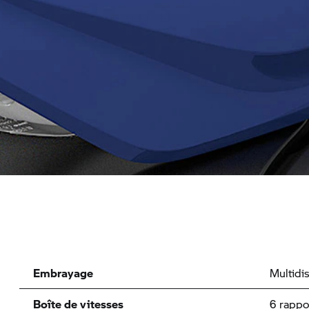
Embrayage
Multidi
Boîte de vitesses
6 rappo