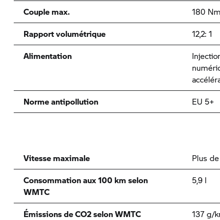
Couple max.
180 Nm 
Rapport volumétrique
12,2: 1
Alimentation
Injectio
numéri
accélér
Norme antipollution
EU 5+
Vitesse maximale
Plus d
Consommation aux 100 km selon
5,9 l
WMTC
Émissions de CO2 selon WMTC
137 g/