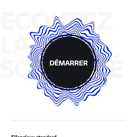
ECOUTEZ
LA
SONORITÉ
DÉMARRER
Silencieux standard