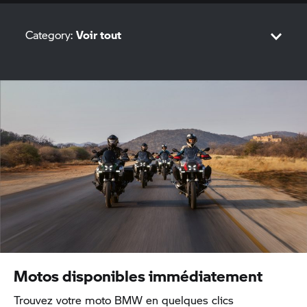
Category:
Voir tout
Sport
M
Adventure
Tour
Roadster
Heritage
Motos disponibles immédiatement
Urban Mobility
Trouvez votre moto BMW en quelques clics