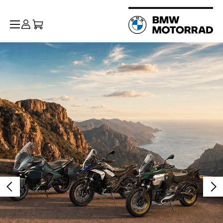
BMW Motorrad
:
Motos,
scooters,
équipements,
événements